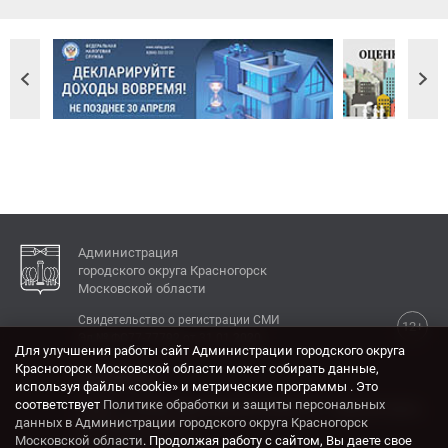
Администрация
городского округа Красногорск
Московской области
Свидетельство о регистрации СМИ
12+
Эл № ФС77-77792 от 31.01.2020.
Для улучшения работы сайт Администрации городского округа
Красногорск Московской области может собирать данные,
КОНТАКТЫ
используя файлы «cookie» и метрические программы . Это
соответствует
Политике обработки и защиты персональных
Адрес: 143404, Московская область, г. Красногорск,
данных в Администрации городского округа Красногорск
ул. Ленина, дом 4.
Московской области
. Продолжая работу с сайтом, Вы даете свое