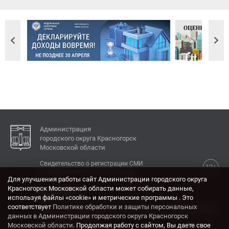
Администрация
городского округа Красногорск
Московской области
Свидетельство о регистрации СМИ
12+
Эл № ФС77-77792 от 31.01.2020.
Для улучшения работы сайт Администрации городского округа
Красногорск Московской области может собирать данные,
КОНТАКТЫ
используя файлы «cookie» и метрические программы . Это
соответствует
Политике обработки и защиты персональных
Адрес: 143404, Московская область, г. Красногорск,
данных в Администрации городского округа Красногорск
ул. Ленина, дом 4.
Московской области
. Продолжая работу с сайтом, Вы даете свое