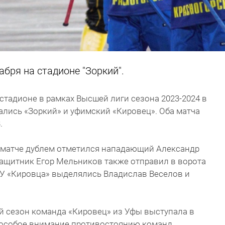
абря на стадионе "Зоркий".
 стадионе в рамках Высшей лиги сезона 2023-2024 в
ались «Зоркий» и уфимский «Кировец». Оба матча
.
м матче дублем отметился нападающий Александр
защитник Егор Мельников также отправил в ворота
 У «Кировца» выделялись Владислав Веселов и
й сезон команда «Кировец» из Уфы выступала в
л особое внимание противостоянию команд.