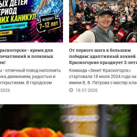
Красногорске - время для
От первого шага к большим
печатлений и полезных
победам: адаптивный хоккей 
ек!
Красногорске празднует 2‑лет
 - отличный повод наполнить
Команда «Зенит Красногорск»
нка движением, радостью и
стартовала 18 июля 2024 года на
открытиями. В городском
имени В. В. Петрова с мастер‑кла
участием...
.2026
18.07.2026