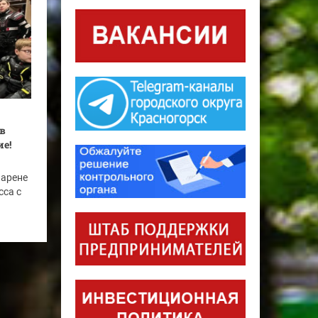
в
ие!
 арене
сса с