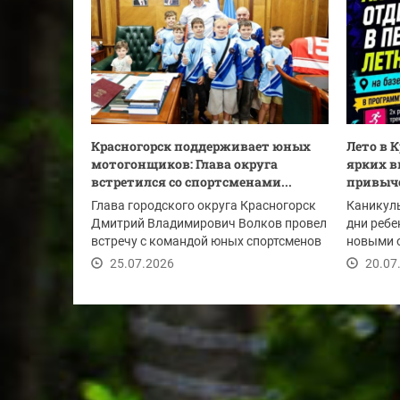
Красногорск поддерживает юных
Лето в 
мотогонщиков: Глава округа
ярких в
встретился со спортсменами...
привыч
Глава городского округа Красногорск
Каникулы
Дмитрий Владимирович Волков провел
дни ребе
встречу с командой юных спортсменов
новыми 
центра...
округе...
25.07.2026
20.07