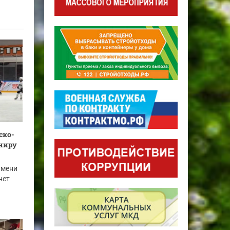
ско-
ниру
имени
нет