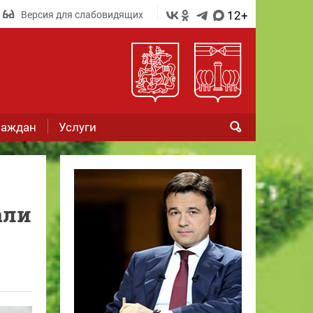
12+
Версия для слабовидящих
раждан
Услуги
али