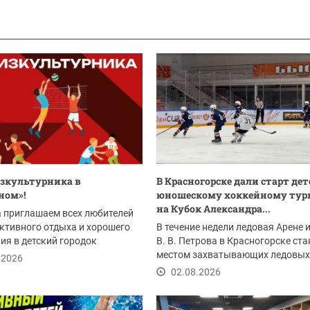
зкультурника в
В Красногорске дали старт дет
ном»!
юношескому хоккейному тур
на Кубок Александра...
а приглашаем всех любителей
активного отдыха и хорошего
В течение недели ледовая Арене 
ия в детский городок
В. В. Петрова в Красногорске ста
ый» на...
местом захватывающих ледовых
.2026
баталий при...
02.08.2026