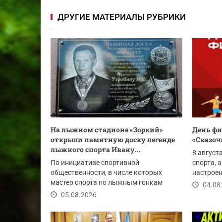
ДРУГИЕ МАТЕРИАЛЫ РУБРИКИ
На лыжном стадионе «Зоркий»
День фи
открыли памятную доску легенде
«Сказоч
лыжного спорта Ивану...
8 август
По инициативе спортивной
спорта, 
общественности, в числе которых
настроен
мастер спорта по лыжным гонкам
«Сказочн
04.08
Павел Алексеевич Беликов, на...
05.08.2026