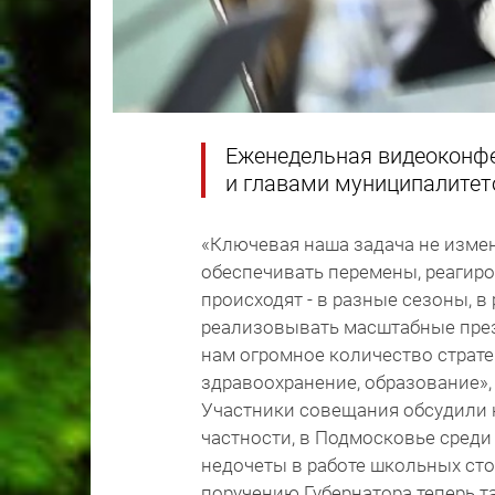
Еженедельная видеоконфе
и главами муниципалитето
«Ключевая наша задача не измен
обеспечивать перемены, реагиро
происходят - в разные сезоны, 
реализовывать масштабные пре
нам огромное количество страте
здравоохранение, образование»,
Участники совещания обсудили 
частности, в Подмосковье сред
недочеты в работе школьных сто
поручению Губернатора теперь т