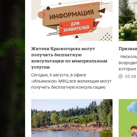
Жители Красногорска могут
Призван
получить бесплатную
Несколь
консультацию по мемориальным
возродил
услугам
которые
Сегодня, 6 августа, в офисе
между...
05.08
«Ильинское» МФЦ все желающие могут
получить бесплатную консультацию
специалистов ГБУ МО...
06.08.2026