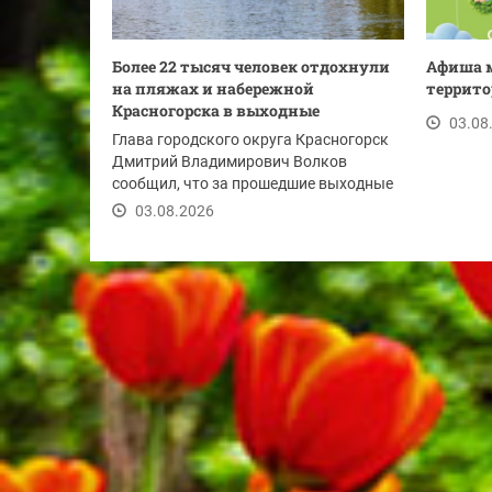
Более 22 тысяч человек отдохнули
Афиша 
на пляжах и набережной
территор
Красногорска в выходные
03.08
Глава городского округа Красногорск
Дмитрий Владимирович Волков
сообщил, что за прошедшие выходные
набережную реки...
03.08.2026