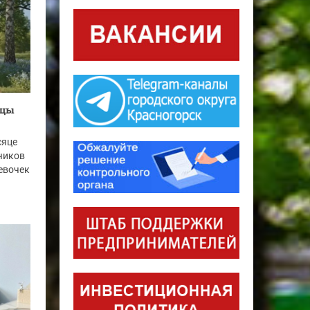
рцы
сяце
чиков
девочек