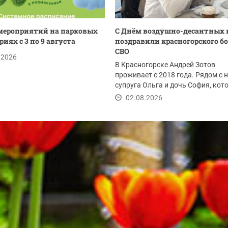
мероприятий на парковых
С Днём воздушно-десантных 
иях с 3 по 9 августа
поздравили красногорского б
СВО
.2026
В Красногорске Андрей Зотов
проживает с 2018 года. Рядом с 
супруга Ольга и дочь София, кот
радует родителей...
02.08.2026