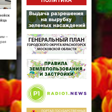
войск
ойца
ним —
орая