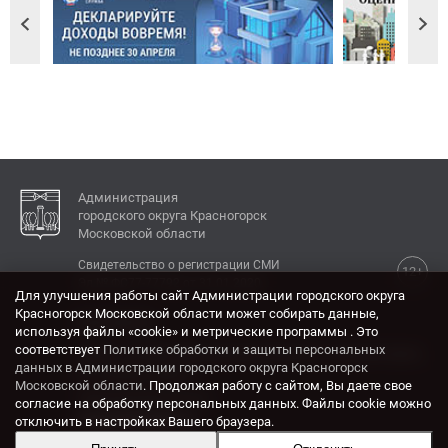
Администрация
городского округа Красногорск
Московской области
Свидетельство о регистрации СМИ
12+
Эл № ФС77-77792 от 31.01.2020.
Для улучшения работы сайт Администрации городского округа
Красногорск Московской области может собирать данные,
КОНТАКТЫ
используя файлы «cookie» и метрические программы . Это
соответствует
Политике обработки и защиты персональных
Адрес: 143404, Московская область, г. Красногорск,
данных в Администрации городского округа Красногорск
ул. Ленина, дом 4.
Московской области
. Продолжая работу с сайтом, Вы даете свое
Электронная почта:
согласие на обработку персональных данных. Файлы cookie можно
krasrn@mosreg.ru
отключить в настройках Вашего браузера.