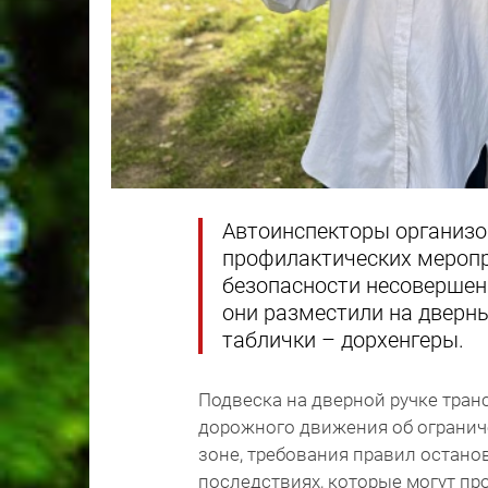
Автоинспекторы организ
профилактических меропр
безопасности несовершен
они разместили на дверн
таблички – дорхенгеры.
Подвеска на дверной ручке тран
дорожного движения об огранич
зоне, требования правил останов
последствиях, которые могут пр