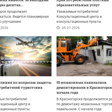
ва десятка...
образовательных услуг
орск продолжает
Уважаемые потребители!
аться. Ведется планомерная
Консультационный центр и
по улучшению
консультационные пункты
урно‑художественного
Федерального бюджетного
.2026
05.07.2026
учреждения...
 линия по вопросам защиты
55 незаконных павильонов
требителей туристских
демонтировали в Красногорск
начала года
ые потребители!
В Красногорске продолжаются р
тационный центр и
по демонтажу незаконных торго
тационные пункты
павильонов. С начала года