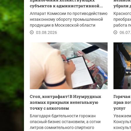
субъектов к административной...
убрали д
Аппарат Комиссии по противодействию
Красног
незаконному обороту промышленной
преображ
продукции в Московской области
работа 
информирует о...
архитект
03.08.2026
06.07
облика...
Стоп, контрафакт! В Изумрудных
Горячая
холмах прикрыли нелегальную
прав по
точку с алкоголем
услуг
Благодаря бдительности горожан
Уважаем
опасный бизнес остановили, а сотни
Консуль
литров сомнительного спиртного
консуль