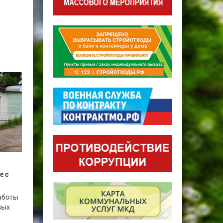
е с
аботы
вых