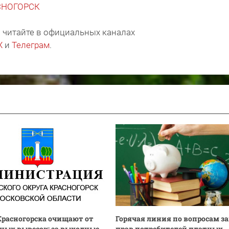
АСНОГОРСК
 читайте в официальных каналах
X
и
Телеграм
.
расногорска очищают от
Горячая линия по вопросам 
ных вывесок: за выходные
прав потребителей платных