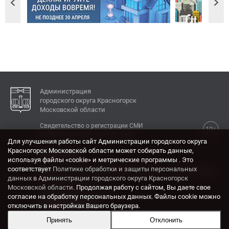
Администрация
городского округа Красногорск
Московской области
Свидетельство о регистрации СМИ
12+
Эл № ФС77-77792 от 31.01.2020.
Для улучшения работы сайт Администрации городского округа
Красногорск Московской области может собирать данные,
КОНТАКТЫ
используя файлы «cookie» и метрические программы . Это
соответствует
Политике обработки и защиты персональных
Адрес: 143404, Московская область, г. Красногорск,
данных в Администрации городского округа Красногорск
ул. Ленина, дом 4.
Московской области
. Продолжая работу с сайтом, Вы даете свое
Электронная почта:
согласие на обработку персональных данных. Файлы cookie можно
krasrn@mosreg.ru
отключить в настройках Вашего браузера.
Принять
Отклонить
Разработка и поддержка сайта ADN