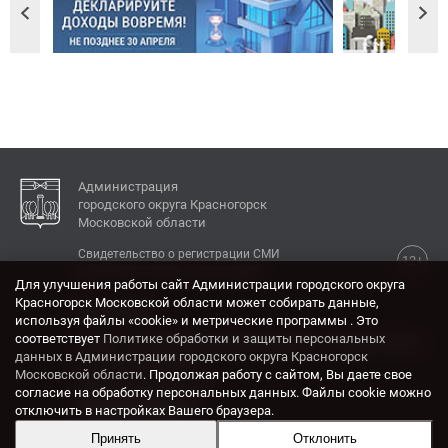
Администрация
городского округа Красногорск
Московской области
Свидетельство о регистрации СМИ
12+
Эл № ФС77-77792 от 31.01.2020.
Для улучшения работы сайт Администрации городского округа
Красногорск Московской области может собирать данные,
КОНТАКТЫ
используя файлы «cookie» и метрические программы . Это
соответствует
Политике обработки и защиты персональных
Адрес: 143404, Московская область, г. Красногорск,
данных в Администрации городского округа Красногорск
ул. Ленина, дом 4.
Московской области
. Продолжая работу с сайтом, Вы даете свое
Электронная почта:
согласие на обработку персональных данных. Файлы cookie можно
krasrn@mosreg.ru
отключить в настройках Вашего браузера.
Принять
Отклонить