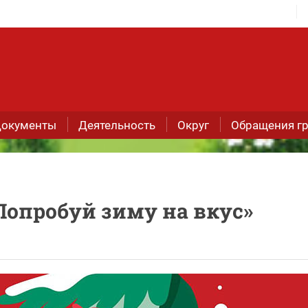
окументы
Деятельность
Округ
Обращения г
 Попробуй зиму на вкус»