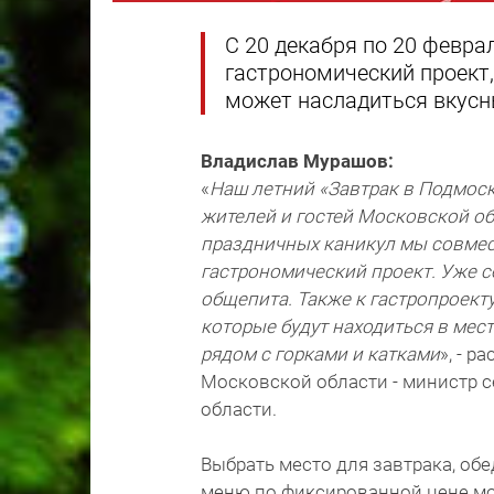
С 20 декабря по 20 февра
гастрономический проект
может насладиться вкусн
Владислав Мурашов:
«
Наш летний «Завтрак в Подмос
жителей и гостей Московской об
праздничных каникул мы совмес
гастрономический проект. Уже с
общепита. Также к гастропроект
которые будут находиться в мес
рядом с горками и катками
», - 
Московской области - министр 
области.
Выбрать место для завтрака, об
меню по фиксированной цене 