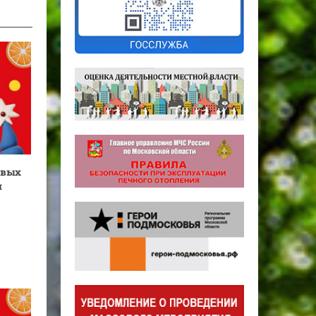
овых
я