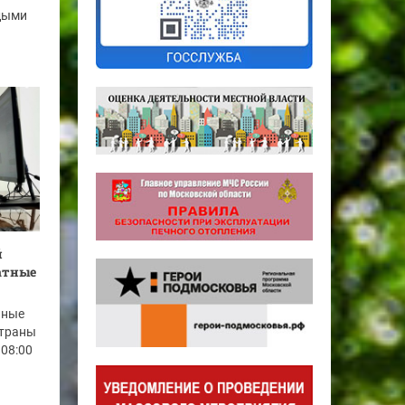
дыми
й
латные
нные
страны
 08:00