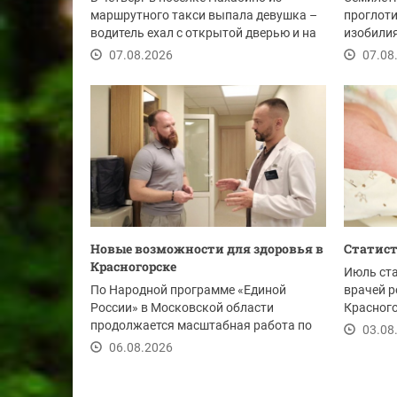
маршрутного такси выпала девушка –
проглоти
водитель ехал с открытой дверью и на
изобилия
лежачем...
привычно
07.08.2026
07.08
Новые возможности для здоровья в
Статист
Красногорске
Июль ст
По Народной программе «Единой
врачей р
России» в Московской области
Красного
продолжается масштабная работа по
новых жи
03.08
развитию и модернизации...
06.08.2026