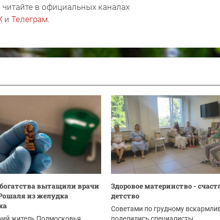
 читайте в официальных каналах
X
и
Телеграм
.
богатства вытащили врачи
Здоровое материнство - счаст
Рошаля из желудка
детство
ка
Советами по грудному вскармли
ний житель Подмосковья
поделились специалисты