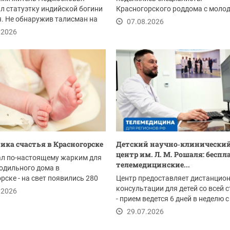
л статуэтку индийской богини
Красногорского роддома с моло
. Не обнаружив талисман на
мамами. Мероприятие...
07.08.2026
м...
.2026
ика счастья в Красногорске
Детский научно‑клинически
центр им. Л. М. Рошаля: бесп
ал по-настоящему жарким для
телемедицинские...
одильного дома в
рске - на свет появились 280
Центр предоставляет дистанцио
телей. Это...
консультации для детей со всей 
.2026
- прием ведется 6 дней в неделю с
до...
29.07.2026