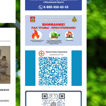
ливое
ванию