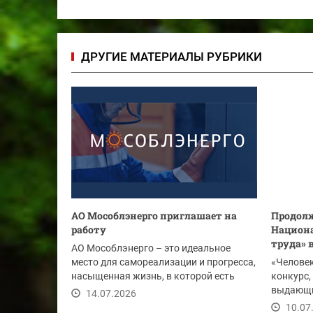
ДРУГИЕ МАТЕРИАЛЫ РУБРИКИ
АО Мособлэнерго приглашает на
Продолж
работу
Национа
труда» 
АО Мособлэнерго – это идеальное
место для самореализации и прогресса,
«Человек
насыщенная жизнь, в которой есть
конкурс
место отдыху,...
выдающи
14.07.2026
предприя
10.07