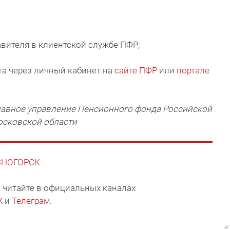
авителя в клиентской службе ПФР;
та через личный кабинет на
сайте ПФР
или
портале
Главное управление Пенсионного фонда Российской
осковской области
АСНОГОРСК
 читайте в официальных каналах
X
и
Телеграм
.
#