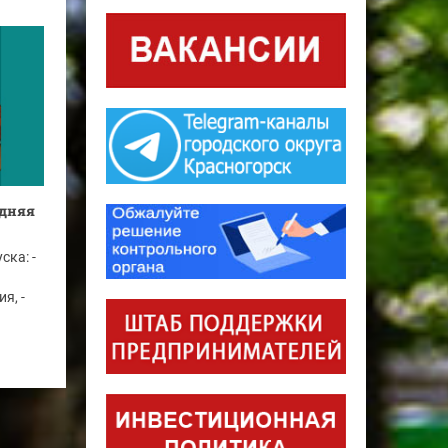
одняя
ска: -
я, -