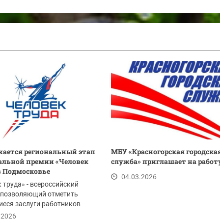
ается региональный этап
МБУ «Красногорская городска
льной премии «Человек
служба» приглашает на работ
в Подмосковье
04.03.2026
 труда» - всероссийский
, позволяющий отметить
еся заслуги работников
тий, наставников...
.2026