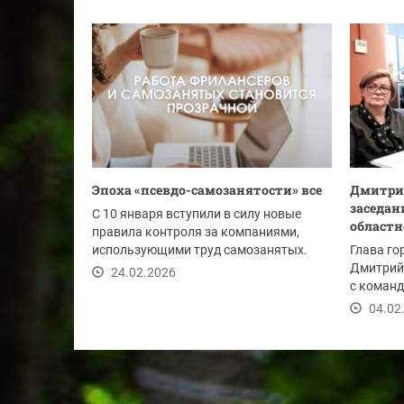
Эпоха «псевдо-самозанятости» все
Дмитрий
заседан
С 10 января вступили в силу новые
областн
правила контроля за компаниями,
использующими труд самозанятых.
Глава го
Они напрямую...
Дмитрий
24.02.2026
с команд
комитета
04.02