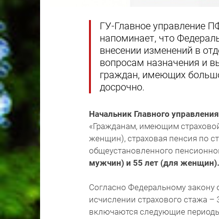
ГУ-Главное управление ПФ
напоминает, что Федерал
внесении изменений в от
вопросам назначения и в
граждан, имеющих большо
досрочно.
Начальник Главного управлен
«Гражданам, имеющим страховой с
женщин), страховая пенсия по с
общеустановленного пенсионног
мужчин) и 55 лет (для женщин)
Согласно Федеральному закону о
исчислении страхового стажа – 3
включаются следующие периоды