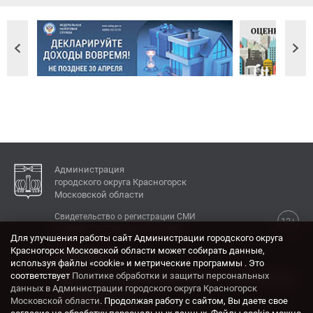
Администрация
городского округа Красногорск
Московской области
Свидетельство о регистрации СМИ
12+
Эл № ФС77-77792 от 31.01.2020.
Для улучшения работы сайт Администрации городского округа
Красногорск Московской области может собирать данные,
КОНТАКТЫ
используя файлы «cookie» и метрические программы . Это
соответствует
Политике обработки и защиты персональных
Адрес: 143404, Московская область, г. Красногорск,
данных в Администрации городского округа Красногорск
ул. Ленина, дом 4.
Московской области
. Продолжая работу с сайтом, Вы даете свое
Электронная почта: