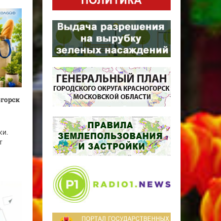
огорск
ки.
т