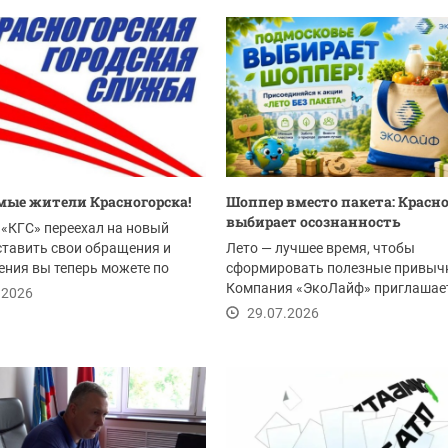
ые жители Красногорска!
Шоппер вместо пакета: Красн
выбирает осознанность
«КГС» переехал на новый
ставить свои обращения и
Лето — лучшее время, чтобы
ния вы теперь можете по
сформировать полезные привыч
Компания «ЭкоЛайф» приглашае
.2026
жителей Красногорска и всего...
29.07.2026