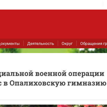
окументы
Деятельность
Округ
Обращения г
циальной военной операции
с в Опалиховскую гимназию