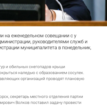
ли на еженедельном совещании с у
министрации, руководителями служб и
истрации муниципалитета в понедельник,
тур и обильных снегопадов крыши
окрыться наледью с образованием сосулек.
равляющих организаций проводят плановую
орск, секретарь местного отделения партии
мирович Волков поставил задачу провести