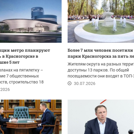
нции метро планируют
Более 7 млн человек посетили
 в Красногорске в
парки Красногорска за пять л
ие 5 лет
Жителям округа на разных терри
планах на пятилетку –
доступны 13 парков. По общей
ние 7 общественных
посещаемости они входят в ТОП-
ств, строительство 18
Подмосковью.
30.07.2026
тельных организаций и 4...
.2026