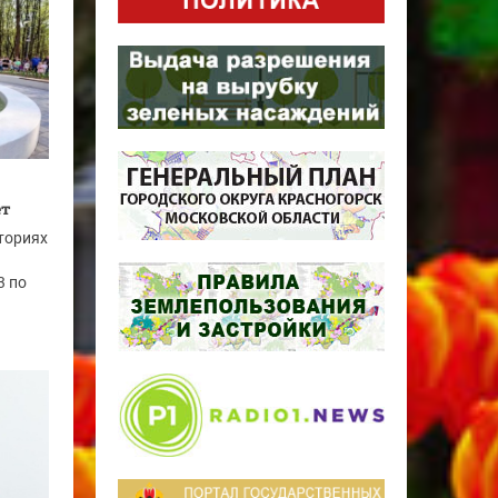
ет
ториях
3 по