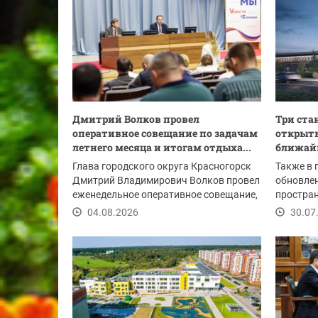
Дмитрий Волков провел
Три ста
оперативное совещание по задачам
открыть
летнего месяца и итогам отдыха...
ближайш
Глава городского округа Красногорск
Также в 
Дмитрий Владимирович Волков провел
обновле
еженедельное оперативное совещание,
простран
в начале...
образова
04.08.2026
30.07