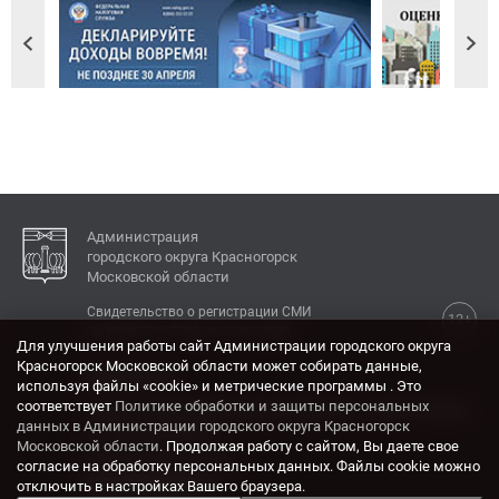
Администрация
городского округа Красногорск
Московской области
Свидетельство о регистрации СМИ
12+
Эл № ФС77-77792 от 31.01.2020.
Для улучшения работы сайт Администрации городского округа
Красногорск Московской области может собирать данные,
КОНТАКТЫ
используя файлы «cookie» и метрические программы . Это
соответствует
Политике обработки и защиты персональных
Адрес: 143404, Московская область, г. Красногорск,
данных в Администрации городского округа Красногорск
ул. Ленина, дом 4.
Московской области
. Продолжая работу с сайтом, Вы даете свое
Электронная почта:
согласие на обработку персональных данных. Файлы cookie можно
krasrn@mosreg.ru
отключить в настройках Вашего браузера.