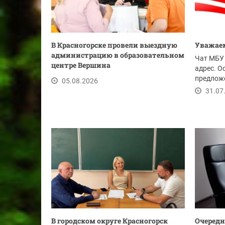
В Красногорске провели выездную
Уважаем
администрацию в образовательном
Чат МБУ 
центре Вершина
адрес. О
предложе
05.08.2026
ссылке.
31.07
В городском округе Красногорск
Очередн