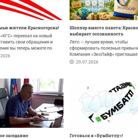
ые жители Красногорска!
Шоппер вместо пакета: Красн
выбирает осознанность
«КГС» переехал на новый
ставить свои обращения и
Лето — лучшее время, чтобы
ния вы теперь можете по
сформировать полезные привыч
Компания «ЭкоЛайф» приглашае
.2026
жителей Красногорска и всего...
29.07.2026
ое заседание
Готовься к «БумБатлу»!