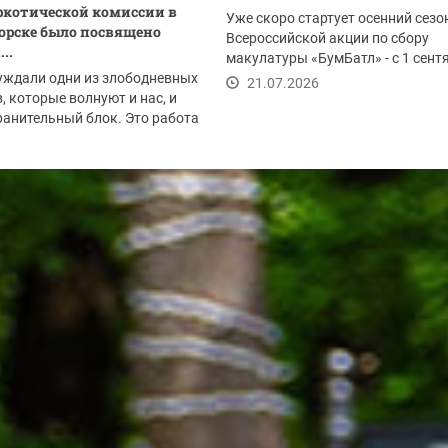
котической комиссии в
Уже скоро стартует осенний сезо
орске было посвящено
Всероссийской акции по сбору
..
макулатуры «БумБатл» - с 1 сент
уждали одни из злободневных
по 30 ноября. Акция...
21.07.2026
, которые волнуют и нас, и
анительный блок. Это работа
.2026