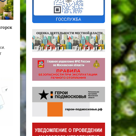
огорск
ки.
т