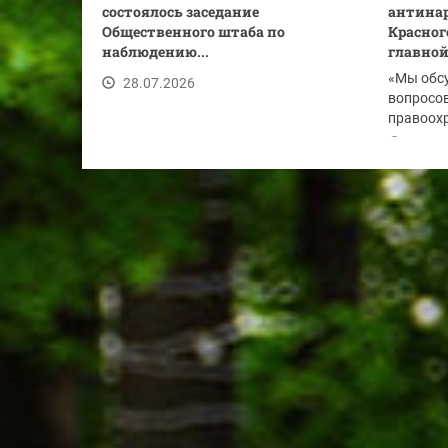
состоялось заседание
антинар
Общественного штаба по
Красног
наблюдению...
главной.
«Мы обс
28.07.2026
вопросов
правоохр
по...
28.07