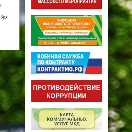
н
ября