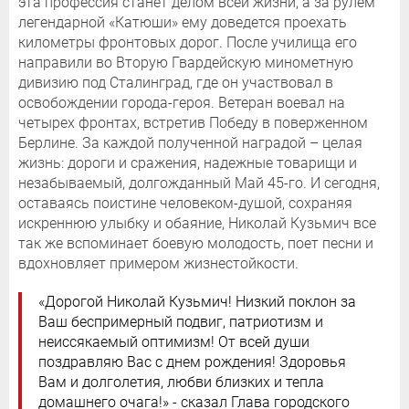
эта профессия станет делом всей жизни, а за рулем
легендарной «Катюши» ему доведется проехать
километры фронтовых дорог. После училища его
направили во Вторую Гвардейскую минометную
дивизию под Сталинград, где он участвовал в
освобождении города-героя. Ветеран воевал на
четырех фронтах, встретив Победу в поверженном
Берлине. За каждой полученной наградой – целая
жизнь: дороги и сражения, надежные товарищи и
незабываемый, долгожданный Май 45-го. И сегодня,
оставаясь поистине человеком-душой, сохраняя
искреннюю улыбку и обаяние, Николай Кузьмич все
так же вспоминает боевую молодость, поет песни и
вдохновляет примером жизнестойкости.
«Дорогой Николай Кузьмич! Низкий поклон за
Ваш беспримерный подвиг, патриотизм и
неиссякаемый оптимизм! От всей души
поздравляю Вас с днем рождения! Здоровья
Вам и долголетия, любви близких и тепла
домашнего очага!» - сказал Глава городского