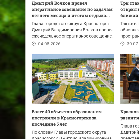
Дмитрий Волков провел
Три ста
оперативное совещание по задачам
открыть
летнего месяца и итогам отдыха...
ближайш
Глава городского округа Красногорск
Также в 
Дмитрий Владимирович Волков провел
обновле
еженедельное оперативное совещание,
простран
в начале...
образова
04.08.2026
30.07
Более 40 объектов образования
Красног
построили в Красногорске за
развити
последние 5 лет
Глава го
По словам Главы городского округа
Дмитрий
Красногорск Дмитрия Владимировича
представ