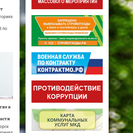
ет
ториях
3 по
тие в
ласти
горск
принял