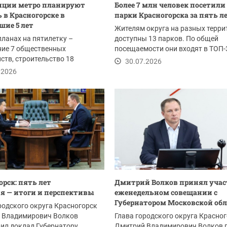
нции метро планируют
Более 7 млн человек посетили
 в Красногорске в
парки Красногорска за пять л
ие 5 лет
Жителям округа на разных терри
планах на пятилетку –
доступны 13 парков. По общей
ние 7 общественных
посещаемости они входят в ТОП-
ств, строительство 18
Подмосковью.
30.07.2026
тельных организаций и 4...
.2026
орск: пять лет
Дмитрий Волков принял учас
я — итоги и перспективы
еженедельном совещании с
Губернатором Московской об
родского округа Красногорск
 Владимирович Волков
Глава городского округа Красно
ил доклад Губернатору
Дмитрий Владимирович Волков 