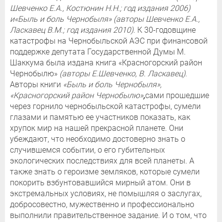
Шевченко Е.А., Костюнин Н.Н.; год издания 2006)
и«
Быль и боль Чернобыля»
(авторы Шевченко Е.А.,
Ласкавец В.М.; год издания 2010)
. К 30-годовщине
катастрофы на Чернобыльской АЭС при финансовой
поддержке депутата Государственной Думы М.
Шаккума была издана книга «Красногорский район
Чернобылю»
(авторы Е.Шевченко, В. Ласкавец)
.
Авторы книги
«Быль и боль
Чернобыля»,
«Красногорский район Чернобылю»
,
сами прошедшие
через горнило чернобыльской катастрофы, сумели
глазами и памятью ее участников показать, как
хрупок мир на нашей прекрасной планете. Они
убеждают, что необходимо достоверно знать о
случившемся событии, о его губительных
экологических последствиях для всей планеты. А
также знать о героизме земляков, которые сумели
покорить взбунтовавшийся мирный атом. Они в
экстремальных условиях, не помышляя о заслугах,
добросовестно, мужественно и профессионально
выполнили правительственное задание. И о том, что