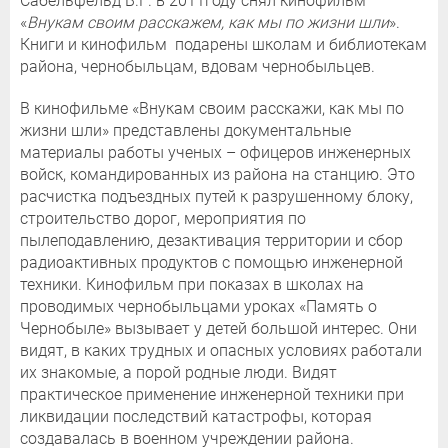
Сабельфельд В.Г. в 2011году снял кинофильм
«
Внукам своим расскажем, как мы по жизни шли
».
Книги и кинофильм подарены школам и библиотекам
района, чернобыльцам, вдовам чернобыльцев.
В кинофильме «Внукам своим расскажи, как мы по
жизни шли» представлены документальные
материалы работы ученых – офицеров инженерных
войск, командированных из района на станцию. Это
расчистка подъездных путей к разрушенному блоку,
строительство дорог, мероприятия по
пылеподавлению, дезактивация территории и сбор
радиоактивных продуктов с помощью инженерной
техники. Кинофильм при показах в школах на
проводимых чернобыльцами уроках «Память о
Чернобыле» вызывает у детей большой интерес. Они
видят, в каких трудных и опасных условиях работали
их знакомые, а порой родные люди. Видят
практическое применение инженерной техники при
ликвидации последствий катастрофы, которая
создавалась в военном учреждении района.