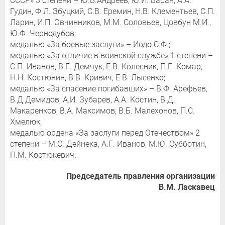
СССР» 3 степени – Ю.Б.Андреев, Ю.И. Баран, А.А.
Гудин, Ф.Л. Збуцкий, С.В. Еремин, Н.В. Клементьев, С.П.
Ларин, И.П. Овчинников, М.М. Соловьев, Цовбун М.И.,
Ю.Ф. Чернодубов;
медалью «За боевые заслуги» – Иодо С.Ф.;
медалью «За отличие в воинской службе» 1 степени –
С.П. Иванов, В.Г. Демчук, Е.В. Колесник, П.Г. Комар,
Н.Н. Костюнин, В.В. Кривич, Е.В. Лысенко;
медалью «За спасение погибавших» – В.Ф. Арефьев,
В.Д.Демидов, А.И. Зубарев, А.А. Костин, В.Д.
Макаренков, В.А. Максимов, В.Б. Малехонов, П.С.
Хмелюк;
медалью ордена «За заслуги перед Отечеством» 2
степени – М.С. Дейнека, А.Г. Иванов, М.Ю. Субботин,
П.М. Костюкевич.
Председатель правления организации
В.М. Ласкавец