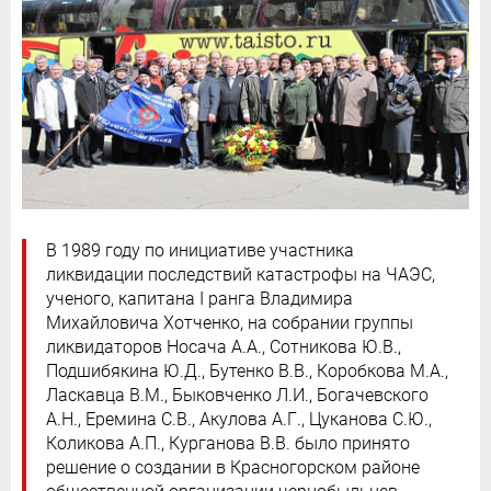
В 1989 году по инициативе участника
ликвидации последствий катастрофы на ЧАЭС,
ученого, капитана I ранга Владимира
Михайловича Хотченко, на собрании группы
ликвидаторов Носача А.А., Сотникова Ю.В.,
Подшибякина Ю.Д., Бутенко В.В., Коробкова М.А.,
Ласкавца В.М., Быковченко Л.И., Богачевского
А.Н., Еремина С.В., Акулова А.Г., Цуканова С.Ю.,
Коликова А.П., Курганова В.В. было принято
решение о создании в Красногорском районе