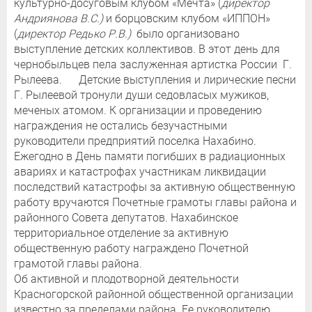
культурно-досуговым клубом «Мечта» (
директор
Андриянова В.С.)
и борцовским клубом «ИППОН»
(
директор Редько Р.В.)
было организовано
выступление детских коллективов. В этот день для
чернобыльцев пела заслуженная артистка России Г.
Рылеева. Детские выступления и лирические песни
Г. Рылеевой тронули души седовласых мужиков,
меченых атомом. К организации и проведению
награждения не остались безучастными
руководители предприятий поселка Нахабино.
Ежегодно в День памяти погибших в радиационных
авариях и катастрофах участникам ликвидации
последствий катастрофы за активную общественную
работу вручаются Почетные грамоты главы района и
районного Совета депутатов. Нахабинское
территориальное отделение за активную
общественную работу награждено Почетной
грамотой главы района.
Об активной и плодотворной деятельности
Красногорской районной общественной организации
известно за пределами района. Ее руководителю