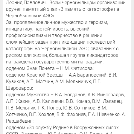
Леонид Павлович. Всем чернобыльцам организации
вручен памятный знак «В память о катастрофе на
Чернобыльской АЭС».
За проявленное личное мужество и героизм,
инициативу, настойчивость, высокий
профессионализм и творчество в решении
сложнейших задач при ликвидации последствий
катастрофы на Чернобыльской АЭС, связанных с
риском для жизни, большая группа ликвидаторов
награждена государственными наградами:
орденом Знак Почета – Н.М. Фетисова;
орденом Красной Звезды – А.А Барановский, В.И.
Кузиков, А.Т. Матчин, А.М. Мельничук, П.Г.
Шароваров;
орденом Мужества – В.А. Богданов, А.В. Виноградов,
А.П. Жакин, А.В. Калинкин, В.В. Комар, В.М. Лакавец,
П.В. Мельник, Г.К. Попов, Ю.В. Сотников, В.М.
Хотченко, В.Г. Хохлов, В.Ф. Фахриев, Е.А. Шевченко, А.
Раздабедин;
орденом «За службу Родине в Вооруженных силах