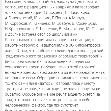
Ежегодно в школах района, накануне Дня памяти
погибших в радиационных авариях и катастрофах
члены организации В.Ласкавец, Е. Васильева,
А.Головинский, Ю.Ильин, Г.Попов, А.Мазур,
М.Коробков, А.Панченко, М.Цовбун, Б. Сосницкий,
Н.Краснощеков, Е.Шевченко, В. Малехонов, Ю. Пырин
и другие встречаются со школьниками.
Рассказывают о причинах аварии на станции, о
работе, которую они выполняли в 30-километровой
зоне. О том, что работы по ликвидации последствий
радиоактивного заражения огромных территорий и
биосферы земли были жертвенным подвигом
советского народа, победившего в этой атомной
войне – войне за свою жизнь и за возможность жить
на планете всем. Обращают внимание школьников на
то, что сами ликвидаторы, отправляясь к месту
трагедии, не зная, что их ждет, не зная, вернутся ли
обратно. Особое внимание ребят акцентируется на
том, что техногенные катастрофы таят в себе
человеческий фактор, где присутствует
безответственность и безграмотность. Что и