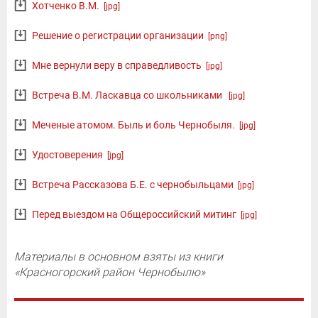
Хотченко В.М.
[jpg]
Решение о регистрации организации
[png]
Мне вернули веру в справедливость
[jpg]
Встреча В.М. Ласкавца со школьниками
[jpg]
Меченые атомом. Быль и боль Чернобыля.
[jpg]
Удостоверения
[jpg]
Встреча Рассказова Б.Е. с чернобыльцами
[jpg]
Перед выездом на Общероссийский митинг
[jpg]
Материалы в основном взяты из книги
«Красногорский район Чернобылю»