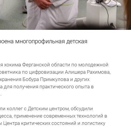
троена многопрофильная детская
ля хокима Ферганской области по молодежной
оветника по цифровизации Алишера Рахимова,
хранения Бобура Примкулова и других
а для получения практического опыта в
.
и коллег с Детским центром, обсудили
есса, применение современных технологий в
ы Центра критических состояний и логистику