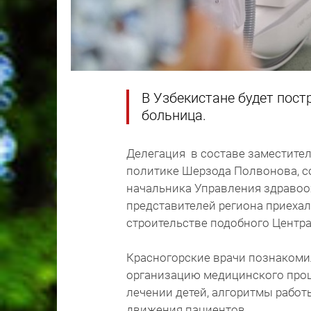
В Узбекистане будет пос
больница.
Делегация в составе заместите
политике Шерзода Полвонова, с
начальника Управления здравоо
представителей региона приехал
строительстве подобного Центра
Красногорские врачи познакомил
организацию медицинского проц
лечении детей, алгоритмы работ
движения пациентов.