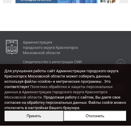
Администрация
городского округа Красногорск
Московской области
Свидетельство о регистрации СМИ
12+
Эл № ФС77-77792 от 31.01.2020.
Для улучшения работы сайт Администрации городского округа
Красногорск Московской области может собирать данные,
КОНТАКТЫ
используя файлы «cookie» и метрические программы . Это
соответствует
Политике обработки и защиты персональных
Адрес: 143404, Московская область, г. Красногорск,
данных в Администрации городского округа Красногорск
ул. Ленина, дом 4.
Московской области
. Продолжая работу с сайтом, Вы даете свое
Электронная почта:
согласие на обработку персональных данных. Файлы cookie можно
krasrn@mosreg.ru
отключить в настройках Вашего браузера.
Принять
Отклонить
Разработка и поддержка сайта ADN