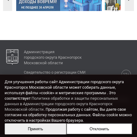
Администрация
городского округа Красногорск
Московской области
Свидетельство о регистрации СМИ
12+
Эл № ФС77-77792 от 31.01.2020.
Для улучшения работы сайт Администрации городского округа
Красногорск Московской области может собирать данные,
КОНТАКТЫ
используя файлы «cookie» и метрические программы . Это
соответствует
Политике обработки и защиты персональных
Адрес: 143404, Московская область, г. Красногорск,
данных в Администрации городского округа Красногорск
ул. Ленина, дом 4.
Московской области
. Продолжая работу с сайтом, Вы даете свое
Электронная почта:
согласие на обработку персональных данных. Файлы cookie можно
krasrn@mosreg.ru
отключить в настройках Вашего браузера.
Принять
Отклонить
Разработка и поддержка сайта ADN