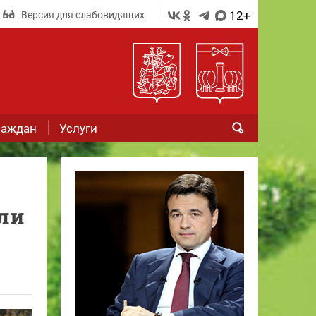
12+
Версия для слабовидящих
раждан
Услуги
ли