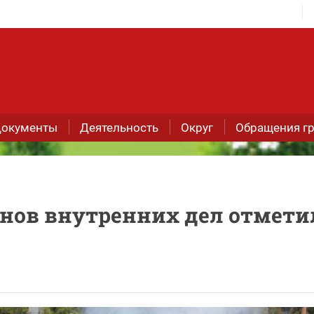
окументы
Деятельность
Округ
Обращения г
анов внутренних дел отмети