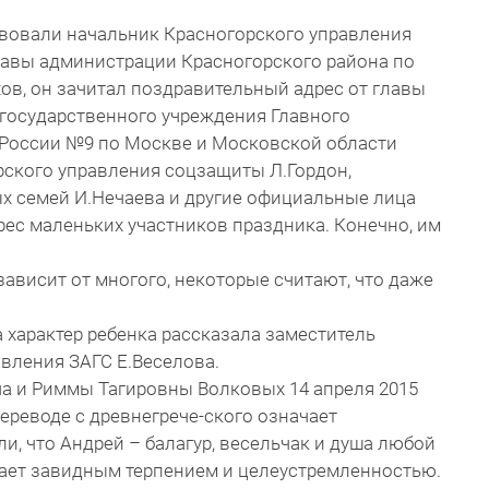
вовали начальник Красногорского управления
лавы администрации Красногорского района по
в, он зачитал поздравительный адрес от главы
 государственного учреждения Главного
России №9 по Москве и Московской области
рского управления соцзащиты Л.Гордон,
х семей И.Нечаева и другие официальные лица
рес маленьких участников праздника. Конечно, им
 зависит от многого, некоторые считают, что даже
а характер ребенка рассказала заместитель
вления ЗАГС Е.Веселова.
ча и Риммы Тагировны Волковых 14 апреля 2015
переводе с древнегрече-ского означает
, что Андрей – балагур, весельчак и душа любой
дает завидным терпением и целеустремленностью.