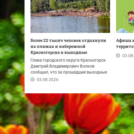
Более 22 тысяч человек отдохнули
Афиша 
на пляжах и набережной
территор
Красногорска в выходные
03.08
Глава городского округа Красногорск
Дмитрий Владимирович Волков
сообщил, что за прошедшие выходные
набережную реки...
03.08.2026