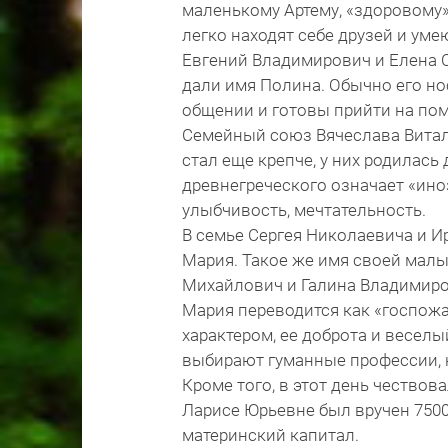
маленькому Артему, «здоровому»
легко находят себе друзей и уме
Евгений Владимирович и Елена С
дали имя Полина. Обычно его н
общении и готовы прийти на пом
Семейный союз Вячеслава Витал
стал еще крепче, у них родилась 
древнегреческого означает «ино
улыбчивость, мечтательность.
В семье Сергея Николаевича и И
Мария. Такое же имя своей малы
Михайлович и Галина Владимир
Мария переводится как «госпожа
характером, ее доброта и весел
выбирают гуманные профессии, н
Кроме того, в этот день чество
Ларисе Юрьевне был вручен 7500
материнский капитал.