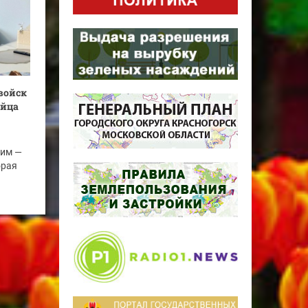
войск
ойца
ним —
орая