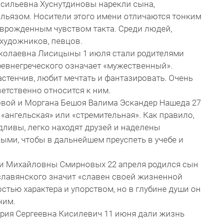
асильевна Хуснутдиновы нарекли сына,
Ильязом. Носители этого имени отличаются тонким
 врожденным чувством такта. Среди людей,
 художников, певцов.
колаевна Лисицыны 1 июля стали родителями
древнегреческого означает «мужественный».
стенчив, любит мечтать и фантазировать. Очень
етственно относится к ним.
вой и Моргана Бешоя Валима Эскандер Нашеда 27
«ангельская» или «стремительная». Как правило,
ливы, легко находят друзей и наделены
ми, чтобы в дальнейшем преуспеть в учебе и
ии Михайловны Смирновых 22 апреля родился сын
 славянского значит «славен своей жизненной
стью характера и упорством, но в глубине души он
ним.
рия Сергеевна Кисилевич 11 июня дали жизнь