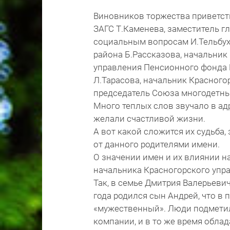
Виновников торжества приветст
ЗАГС Т.Каменева, заместитель г
социальным вопросам И.Тельбухо
района Б.Рассказова, начальник
управления Пенсионного фонда 
Л.Тарасова, начальник Красного
председатель Союза многодетны
Много теплых слов звучало в ад
желали счастливой жизни.
А вот какой сложится их судьба,
от данного родителями имени.
О значении имен и их влиянии н
начальника Красногорского упра
Так, в семье Дмитрия Валерьеви
года родился сын Андрей, что в 
«мужественный». Люди подметили
компании, и в то же время обла