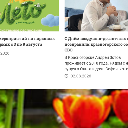
мероприятий на парковых
С Днём воздушно-десантных 
иях с 3 по 9 августа
поздравили красногорского б
СВО
.2026
В Красногорске Андрей Зотов
проживает с 2018 года. Рядом с 
супруга Ольга и дочь София, кот
радует родителей...
02.08.2026