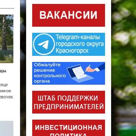
рцы
сяце
чиков
девочек