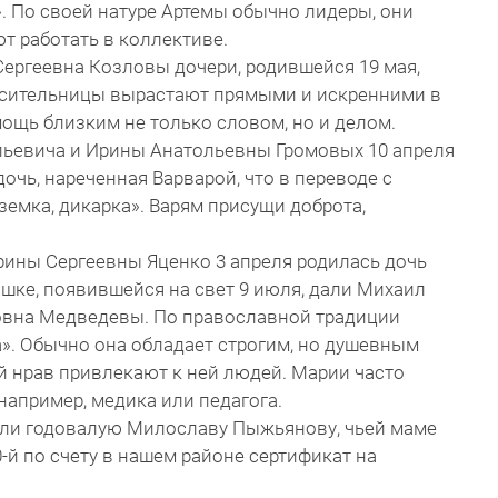
. По своей натуре Артемы обычно лидеры, они
ют работать в коллективе.
ергеевна Козловы дочери, родившейся 19 мая,
осительницы вырастают прямыми и искренними в
ощь близким не только словом, но и делом.
ьевича и Ирины Анатольевны Громовых 10 апреля
дочь, нареченная Варварой, что в переводе с
земка, дикарка». Варям присущи доброта,
рины Сергеевны Яценко 3 апреля родилась дочь
шке, появившейся на свет 9 июля, дали Михаил
овна Медведевы. По православной традиции
». Обычно она обладает строгим, но душевным
ый нрав привлекают к ней людей. Марии часто
апример, медика или педагога.
вали годовалую Милославу Пыжьянову, чьей маме
-й по счету в нашем районе сертификат на