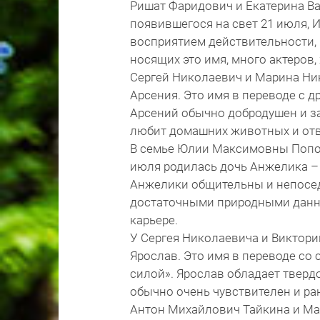
Ришат Фаридович и Екатерина В
появившегося на свет 21 июля, 
восприятием действительности,
носящих это имя, много актеров,
Сергей Николаевич и Марина Ни
Арсения. Это имя в переводе с 
Арсений обычно добродушен и за
любит домашних животных и отв
В семье Юлии Максимовны Попо
июля родилась дочь Анжелика – 
Анжелики общительны и непосед
достаточными природными данны
карьере.
У Сергея Николаевича и Виктор
Ярослав. Это имя в переводе со
силой». Ярослав обладает твердо
обычно очень чувствителен и ра
Антон Михайлович Тайкина и Ма