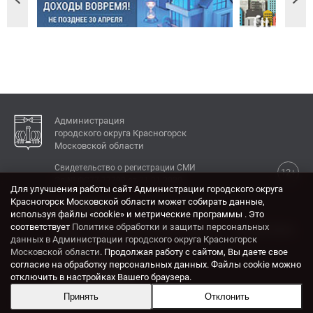
Администрация
городского округа Красногорск
Московской области
Свидетельство о регистрации СМИ
12+
Эл № ФС77-77792 от 31.01.2020.
Для улучшения работы сайт Администрации городского округа
Красногорск Московской области может собирать данные,
КОНТАКТЫ
используя файлы «cookie» и метрические программы . Это
соответствует
Политике обработки и защиты персональных
Адрес: 143404, Московская область, г. Красногорск,
данных в Администрации городского округа Красногорск
ул. Ленина, дом 4.
Московской области
. Продолжая работу с сайтом, Вы даете свое
Электронная почта:
согласие на обработку персональных данных. Файлы cookie можно
krasrn@mosreg.ru
отключить в настройках Вашего браузера.
Принять
Отклонить
Разработка и поддержка сайта ADN