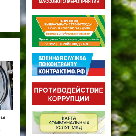
кая
..