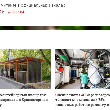
 читайте в официальных каналах
X
и
Телеграм
.
0 контейнерных площадок
Специалисты АО «Красногорс
зировали в Красногорске в
теплосеть» выполнили 75%
ду
плановых работ по ремонту и.