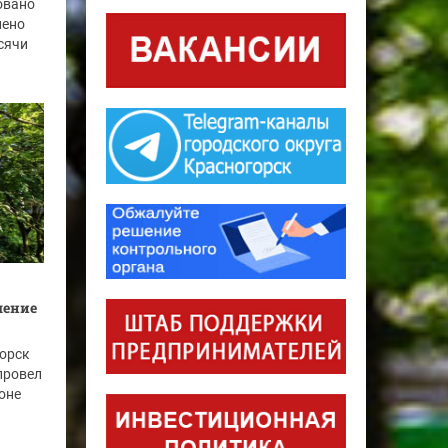
овано
нено
ысячи
шение
горск
провел
оне