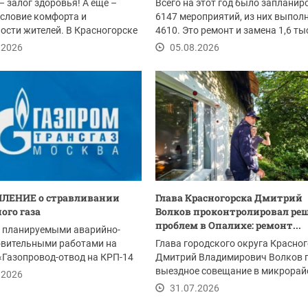
– залог здоровья! А еще –
Всего на этот год было запланир
словие комфорта и
6147 мероприятий, из них выпол
ости жителей. В Красногорске
4610. Это ремонт и замена 1,6 т
ом провели...
погонных...
.2026
05.08.2026
ЛЕНИЕ о стравливании
Глава Красногорска Дмитрий
ого газа
Волков проконтролировал ре
проблем в Опалихе: ремонт...
с планируемыми аварийно-
овительными работами на
Глава городского округа Красно
«Газопровод-отвод на КРП-14
Дмитрий Владимирович Волков 
м 2-я...
выездное совещание в микрорай
.2026
Опалиха после...
31.07.2026