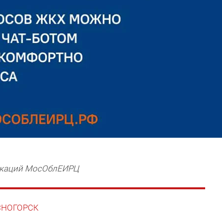
икаций МосОблЕИРЦ
АСНОГОРСК