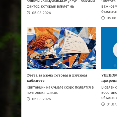
оплаты коммунальных услуг – важный
Чистота 
фактор, который влияет на
важное у
своевременность...
безопасн
05.08.2026
этим лет
05.08
Счета за июль готовы в личном
УВЕДОМ
кабинете
природн
Квитанции на бумаге скоро появятся в
В связи 
почтовых ящиках
восстан
объекте 
05.08.2026
Ду-1020 м
31.07