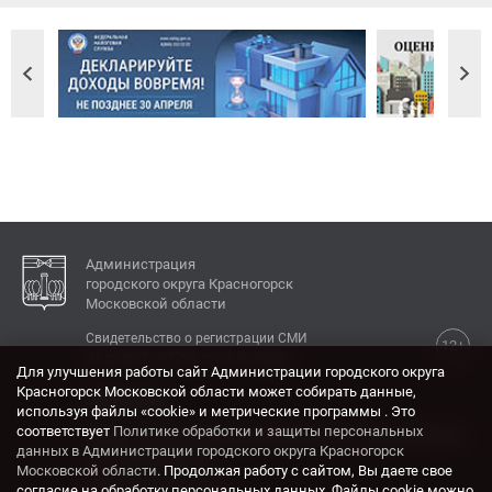
Администрация
городского округа Красногорск
Московской области
Свидетельство о регистрации СМИ
12+
Эл № ФС77-77792 от 31.01.2020.
Для улучшения работы сайт Администрации городского округа
Красногорск Московской области может собирать данные,
КОНТАКТЫ
используя файлы «cookie» и метрические программы . Это
соответствует
Политике обработки и защиты персональных
Адрес: 143404, Московская область, г. Красногорск,
данных в Администрации городского округа Красногорск
ул. Ленина, дом 4.
Московской области
. Продолжая работу с сайтом, Вы даете свое
Электронная почта:
согласие на обработку персональных данных. Файлы cookie можно