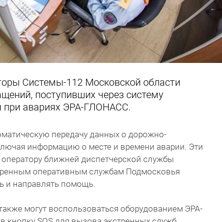
аторы Системы-112 Московской области
ащений, поступивших через систему
я при авариях ЭРА-ГЛОНАСС.
матическую передачу данных о дорожно-
ключая информацию о месте и времени аварии. Эти
 оператору ближней диспетчерской службы
стренным оперативным службам Подмосковья
ь и направлять помощь.
 также могут воспользоваться оборудованием ЭРА-
в кнопку SOS для вызова экстренных служб.