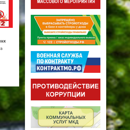
мах
га