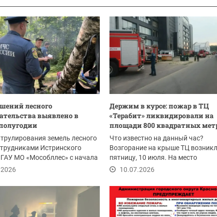
ушений лесного
Держим в курсе: пожар в ТЦ
ательства выявлено в
«Терабит» ликвидировали на
полугодии
площади 800 квадратных мет
атрулирования земель лесного
Что известно на данный час?
отрудниками Истринского
Возгорание на крыше ТЦ возникл
ГАУ МО «Мособллес» с начала
пятницу, 10 июля. На место
влено...
происшествия были...
.2026
10.07.2026