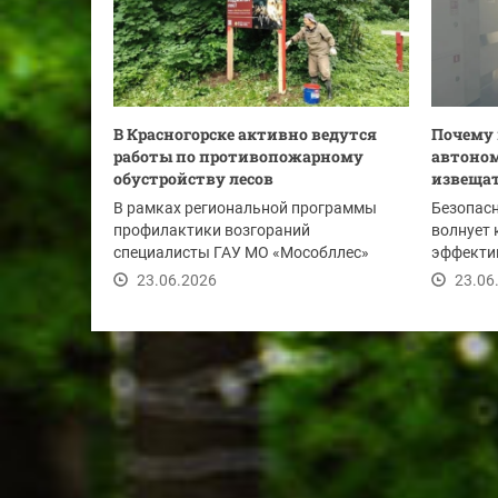
В Красногорске активно ведутся
Почему
работы по противопожарному
автоно
обустройству лесов
извещат
В рамках региональной программы
Безопасн
профилактики возгораний
волнует 
специалисты ГАУ МО «Мособллес»
эффекти
установили и отремонтировали в...
защитить
23.06.2026
23.06