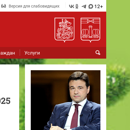
12+
Версия для слабовидящих
раждан
Услуги
025