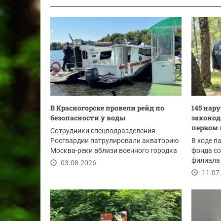
В Красногорске провели рейд по
145 нар
безопасности у воды
законод
первом 
Сотрудники спецподразделения
Росгвардии патрулировали акваторию
В ходе п
Москва-реки вблизи военного городка
фонда с
Павшино....
филиала 
03.08.2026
года выя
11.07