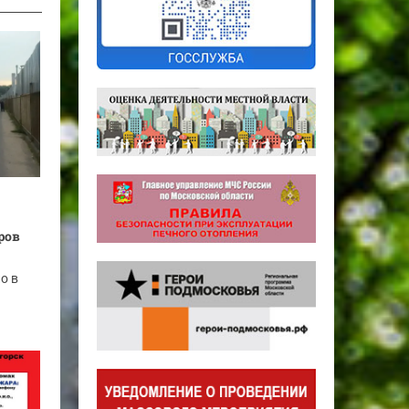
ров
о в