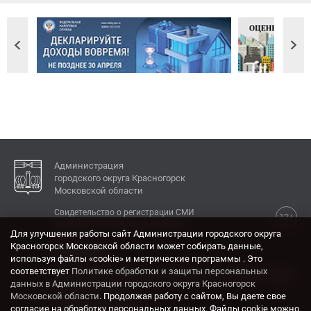
Администрация
городского округа Красногорск
Московской области
Свидетельство о регистрации СМИ
12+
Эл № ФС77-77792 от 31.01.2020.
Для улучшения работы сайт Администрации городского округа
Красногорск Московской области может собирать данные,
КОНТАКТЫ
используя файлы «cookie» и метрические программы . Это
соответствует
Политике обработки и защиты персональных
Адрес: 143404, Московская область, г. Красногорск,
данных в Администрации городского округа Красногорск
ул. Ленина, дом 4.
Московской области
. Продолжая работу с сайтом, Вы даете свое
Электронная почта:
согласие на обработку персональных данных. Файлы cookie можно