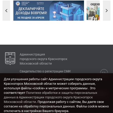
Администрация
городского округа Красногорск
Московской области
Свидетельство о регистрации СМИ
12+
Эл № ФС77-77792 от 31.01.2020.
Для улучшения работы сайт Администрации городского округа
Красногорск Московской области может собирать данные,
КОНТАКТЫ
используя файлы «cookie» и метрические программы . Это
соответствует
Политике обработки и защиты персональных
Адрес: 143404, Московская область, г. Красногорск,
данных в Администрации городского округа Красногорск
ул. Ленина, дом 4.
Московской области
. Продолжая работу с сайтом, Вы даете свое
Электронная почта:
согласие на обработку персональных данных. Файлы cookie можно
krasrn@mosreg.ru
отключить в настройках Вашего браузера.