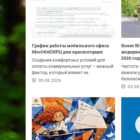
График работы мобильного офиса
Более 5
МосОблЕИРЦ для красногорцев
модерни
2026 го
Создание комфортных условий для
оплаты коммунальных услуг – важный
Чистота 
фактор, который влияет на
важное у
своевременность...
безопасн
05.08.2026
этим лет
05.08