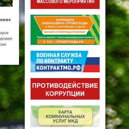
шение
горск
провел
оне