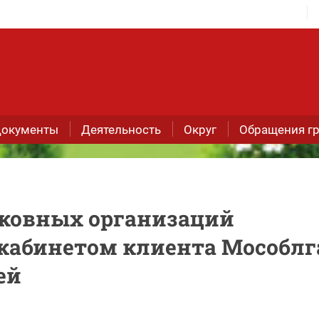
окументы
Деятельность
Округ
Обращения г
сковных организаций
кабинетом клиента Мособлг
ей