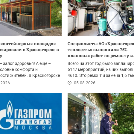
0 контейнерных площадок
Специалисты АО «Красногорс
зировали в Красногорске в
теплосеть» выполнили 75%
ду
плановых работ по ремонту и.
– залог здоровья! А еще –
Всего на этот год было запланир
словие комфорта и
6147 мероприятий, из них выпол
ости жителей. В Красногорске
4610. Это ремонт и замена 1,6 т
ом провели...
погонных...
.2026
05.08.2026