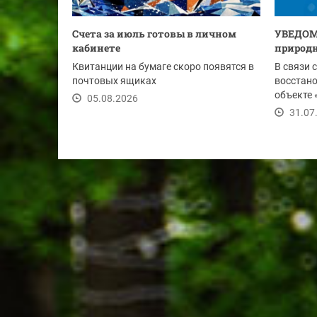
Счета за июль готовы в личном
УВЕДОМ
кабинете
природн
Квитанции на бумаге скоро появятся в
В связи 
почтовых ящиках
восстан
объекте 
05.08.2026
Ду-1020 м
31.07