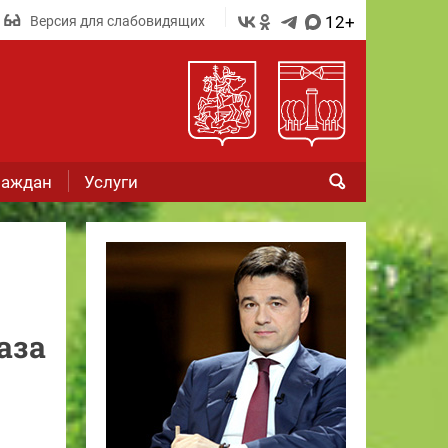
12+
Версия для слабовидящих
раждан
Услуги
аза