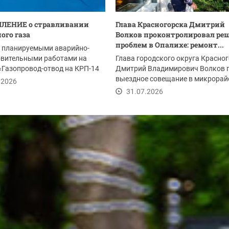
ЛЕНИЕ о стравливании
Глава Красногорска Дмитрий
ого газа
Волков проконтролировал ре
проблем в Опалихе: ремонт...
с планируемыми аварийно-
овительными работами на
Глава городского округа Красно
«Газопровод-отвод на КРП-14
Дмитрий Владимирович Волков 
м 2-я...
выездное совещание в микрорай
.2026
Опалиха после...
31.07.2026