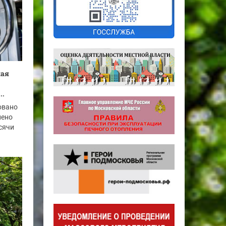
кая
..
овано
нено
ысячи