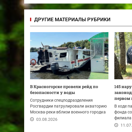
ДРУГИЕ МАТЕРИАЛЫ РУБРИКИ
В Красногорске провели рейд по
145 нар
безопасности у воды
законод
первом 
Сотрудники спецподразделения
Росгвардии патрулировали акваторию
В ходе п
Москва-реки вблизи военного городка
фонда с
Павшино....
филиала 
03.08.2026
года выя
11.07