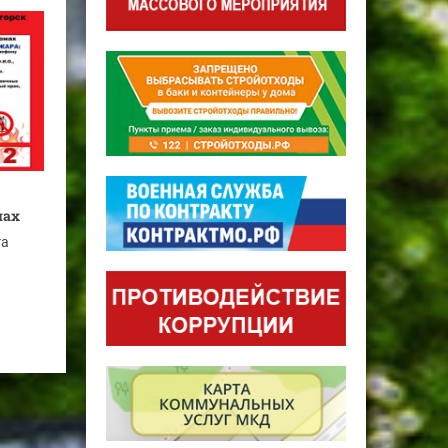
мах
га