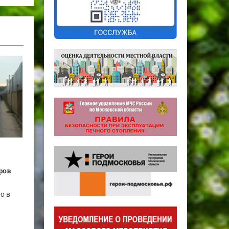
ров
о в