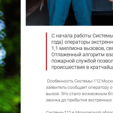
С начала работы Системы
года) операторы экстрен
1,1 миллиона вызовов, с
Отлаженный алгоритм вз
пожарной службой позвол
происшествия в кратчайш
Особенность Системы-112 Моско
заявитель сообщает оператору 
вызов. Это стало возможным бла
звонка до прибытия экстренных 
Система-112 в Московской облас