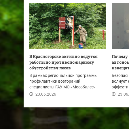
В Красногорске активно ведутся
Почему
работы по противопожарному
автоно
обустройству лесов
извещат
В рамках региональной программы
Безопасн
профилактики возгораний
волнует 
специалисты ГАУ МО «Мособллес»
эффекти
установили и отремонтировали в...
защитить
23.06.2026
23.06