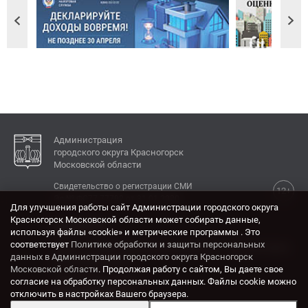
Администрация
городского округа Красногорск
Московской области
Свидетельство о регистрации СМИ
12+
Эл № ФС77-77792 от 31.01.2020.
Для улучшения работы сайт Администрации городского округа
Красногорск Московской области может собирать данные,
КОНТАКТЫ
используя файлы «cookie» и метрические программы . Это
соответствует
Политике обработки и защиты персональных
Адрес: 143404, Московская область, г. Красногорск,
данных в Администрации городского округа Красногорск
ул. Ленина, дом 4.
Московской области
. Продолжая работу с сайтом, Вы даете свое
Электронная почта:
согласие на обработку персональных данных. Файлы cookie можно
krasrn@mosreg.ru
отключить в настройках Вашего браузера.