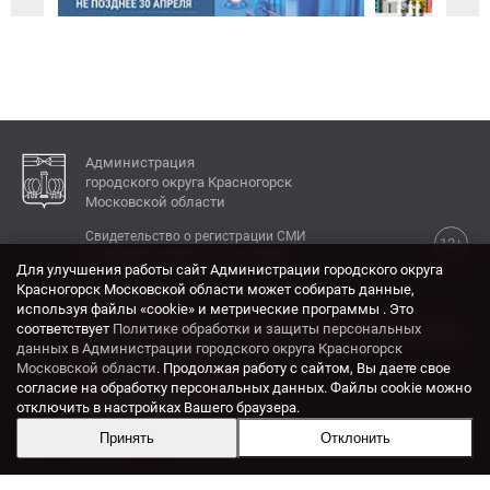
Администрация
городского округа Красногорск
Московской области
Свидетельство о регистрации СМИ
12+
Эл № ФС77-77792 от 31.01.2020.
Для улучшения работы сайт Администрации городского округа
Красногорск Московской области может собирать данные,
КОНТАКТЫ
используя файлы «cookie» и метрические программы . Это
соответствует
Политике обработки и защиты персональных
Адрес: 143404, Московская область, г. Красногорск,
данных в Администрации городского округа Красногорск
ул. Ленина, дом 4.
Московской области
. Продолжая работу с сайтом, Вы даете свое
Электронная почта:
согласие на обработку персональных данных. Файлы cookie можно
krasrn@mosreg.ru
отключить в настройках Вашего браузера.
Принять
Отклонить
Разработка и поддержка сайта ADN