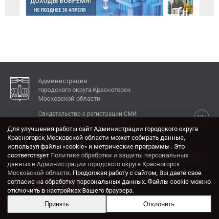
Администрация
городского округа Красногорск
Московской области
Свидетельство о регистрации СМИ
12+
Эл № ФС77-77792 от 31.01.2020.
Для улучшения работы сайт Администрации городского округа
Красногорск Московской области может собирать данные,
КОНТАКТЫ
используя файлы «cookie» и метрические программы . Это
соответствует
Политике обработки и защиты персональных
Адрес: 143404, Московская область, г. Красногорск,
данных в Администрации городского округа Красногорск
ул. Ленина, дом 4.
Московской области
. Продолжая работу с сайтом, Вы даете свое
Электронная почта:
согласие на обработку персональных данных. Файлы cookie можно
krasrn@mosreg.ru
отключить в настройках Вашего браузера.
Принять
Отклонить
Разработка и поддержка сайта ADN