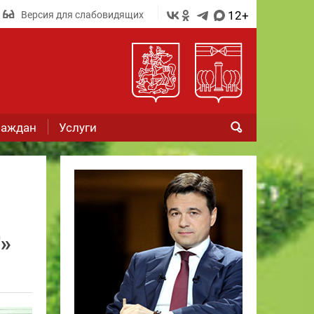
12+
Версия для слабовидящих
раждан
Услуги
»