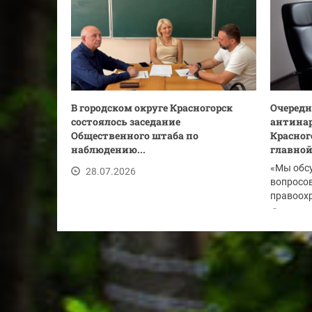
В городском округе Красногорск
Очередн
состоялось заседание
антинар
Общественного штаба по
Красног
наблюдению...
главной.
«Мы обс
28.07.2026
вопросов
правоохр
по...
28.07