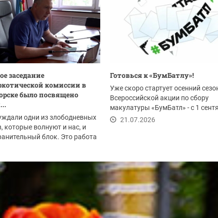
ое заседание
Готовься к «БумБатлу»!
котической комиссии в
Уже скоро стартует осенний сезо
орске было посвящено
Всероссийской акции по сбору
..
макулатуры «БумБатл» - с 1 сент
уждали одни из злободневных
по 30 ноября. Акция...
21.07.2026
, которые волнуют и нас, и
анительный блок. Это работа
.2026