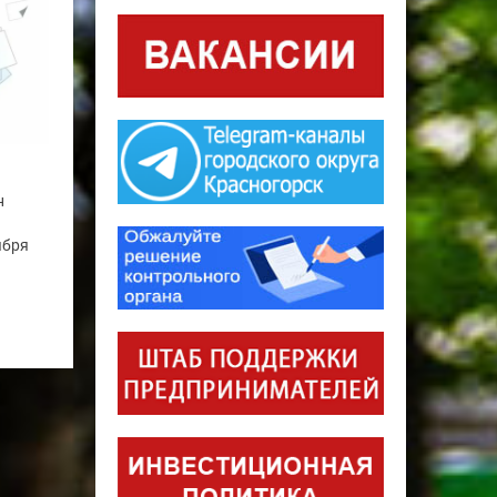
н
ября