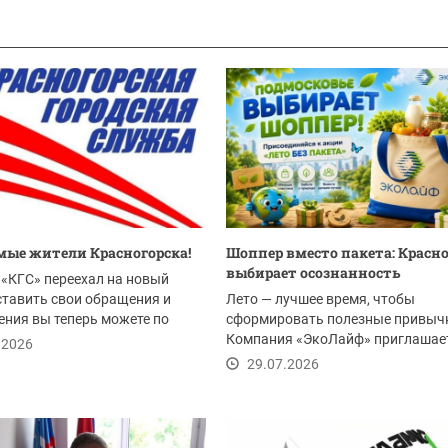
ые жители Красногорска!
Шоппер вместо пакета: Красн
выбирает осознанность
«КГС» переехал на новый
ставить свои обращения и
Лето — лучшее время, чтобы
ния вы теперь можете по
сформировать полезные привыч
Компания «ЭкоЛайф» приглашае
.2026
жителей Красногорска и всего...
29.07.2026