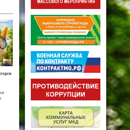
огорск
ки.
т