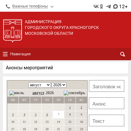
12+
Важные телефоны
АДМИНИСТРАЦИЯ
ГОРОДСКОГО ОКРУГА КРАСНОГОРСК
МОСКОВСКОЙ ОБЛАСТИ
Навигация
Анонсы мероприятий
август
2026
ПН
ВТ
СР
ЧТ
ПТ
СБ
ВС
1
2
3
4
5
6
7
8
9
10
11
12
13
14
15
16
17
18
19
20
21
22
23