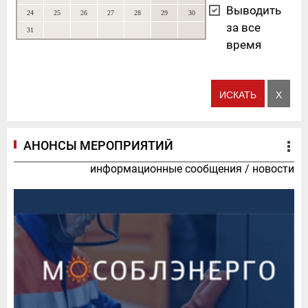
Выводить
24
25
26
27
28
29
30
за все
31
время
АНОНСЫ МЕРОПРИЯТИЙ
информационные сообщения
/
новости