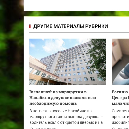
ДРУГИЕ МАТЕРИАЛЫ РУБРИКИ
Выпавшей из маршрутки в
Богиню 
Нахабино девушке оказали всю
Центра 
необходимую помощь
мальчи
В четверг в поселке Нахабино из
Семилет
маршрутного такси выпала девушка –
проглоти
водитель ехал с открытой дверью и на
изобилия
лежачем...
привычно