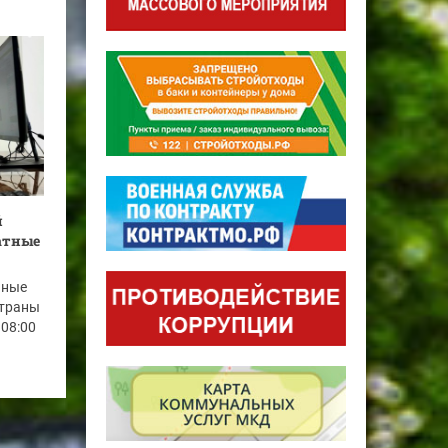
й
латные
нные
страны
 08:00