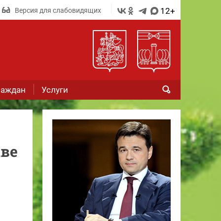
12+
Версия для слабовидящих
раждан
Услуги
ыве