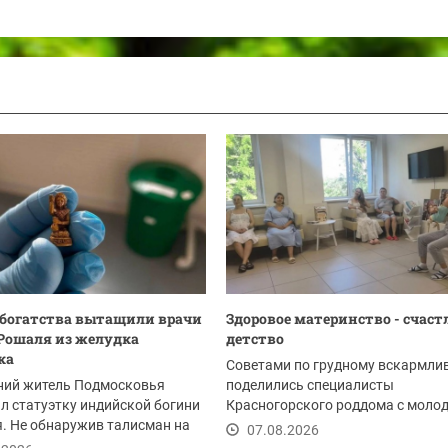
богатства вытащили врачи
Здоровое материнство - счаст
Рошаля из желудка
детство
ка
Советами по грудному вскармли
ний житель Подмосковья
поделились специалисты
л статуэтку индийской богини
Красногорского роддома с моло
. Не обнаружив талисман на
мамами. Мероприятие...
07.08.2026
м...