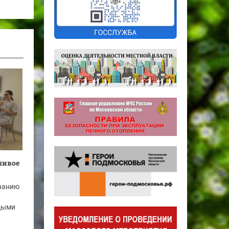
ливое
ванию
дыми