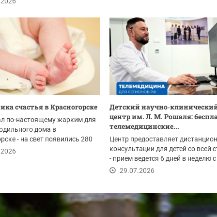
.2026
ика счастья в Красногорске
Детский научно‑клинически
центр им. Л. М. Рошаля: бесп
ал по-настоящему жарким для
телемедицинские...
одильного дома в
рске - на свет появились 280
Центр предоставляет дистанцио
телей. Это...
консультации для детей со всей 
.2026
- прием ведется 6 дней в неделю с
до...
29.07.2026