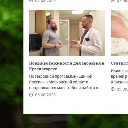
07.08.2026
07.08
Новые возможности для здоровья в
Статист
Красногорске
Июль ст
По Народной программе «Единой
врачей р
России» в Московской области
Красного
продолжается масштабная работа по
новых жи
03.08
развитию и модернизации...
06.08.2026