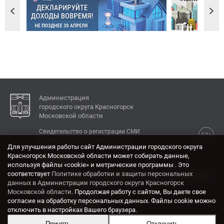
Администрация
городского округа Красногорск
Московской области
Свидетельство о регистрации СМИ
12+
Эл № ФС77-77792 от 31.01.2020.
Для улучшения работы сайт Администрации городского округа
Красногорск Московской области может собирать данные,
КОНТАКТЫ
используя файлы «cookie» и метрические программы . Это
соответствует
Политике обработки и защиты персональных
Адрес: 143404, Московская область, г. Красногорск,
данных в Администрации городского округа Красногорск
ул. Ленина, дом 4.
Московской области
. Продолжая работу с сайтом, Вы даете свое
Электронная почта:
согласие на обработку персональных данных. Файлы cookie можно
krasrn@mosreg.ru
отключить в настройках Вашего браузера.
Принять
Отклонить