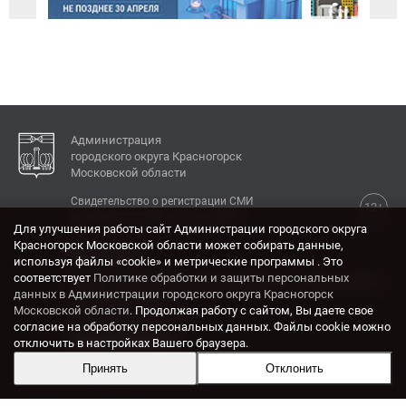
Администрация
городского округа Красногорск
Московской области
Свидетельство о регистрации СМИ
12+
Эл № ФС77-77792 от 31.01.2020.
Для улучшения работы сайт Администрации городского округа
Красногорск Московской области может собирать данные,
КОНТАКТЫ
используя файлы «cookie» и метрические программы . Это
соответствует
Политике обработки и защиты персональных
Адрес: 143404, Московская область, г. Красногорск,
данных в Администрации городского округа Красногорск
ул. Ленина, дом 4.
Московской области
. Продолжая работу с сайтом, Вы даете свое
Электронная почта:
согласие на обработку персональных данных. Файлы cookie можно
krasrn@mosreg.ru
отключить в настройках Вашего браузера.
Принять
Отклонить
Разработка и поддержка сайта ADN