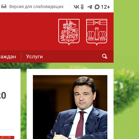
12+
Версия для слабовидящих
раждан
Услуги
20