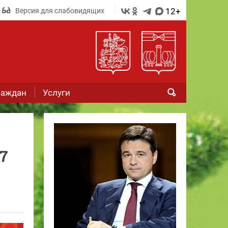
12+
Версия для слабовидящих
раждан
Услуги
7