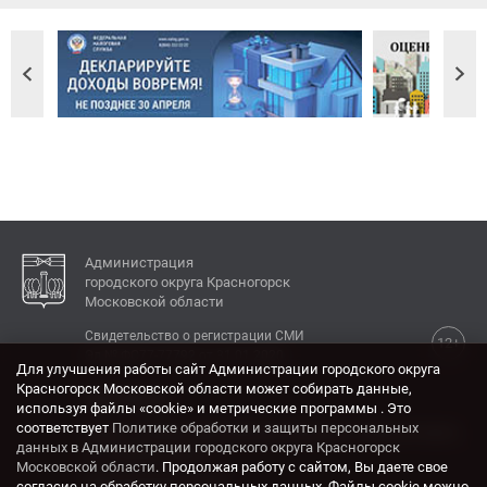
Администрация
городского округа Красногорск
Московской области
Свидетельство о регистрации СМИ
12+
Эл № ФС77-77792 от 31.01.2020.
Для улучшения работы сайт Администрации городского округа
Красногорск Московской области может собирать данные,
КОНТАКТЫ
используя файлы «cookie» и метрические программы . Это
соответствует
Политике обработки и защиты персональных
Адрес: 143404, Московская область, г. Красногорск,
данных в Администрации городского округа Красногорск
ул. Ленина, дом 4.
Московской области
. Продолжая работу с сайтом, Вы даете свое
Электронная почта:
согласие на обработку персональных данных. Файлы cookie можно