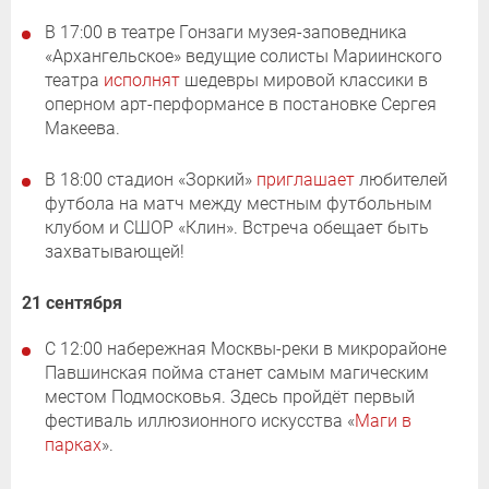
В 17:00 в театре Гонзаги музея-заповедника
«Архангельское» ведущие солисты Мариинского
театра
исполнят
шедевры мировой классики в
оперном арт-перформансе в постановке Сергея
Макеева.
В 18:00 стадион «Зоркий»
приглашает
любителей
футбола на матч между местным футбольным
клубом и СШОР «Клин». Встреча обещает быть
захватывающей!
21 сентября
С 12:00 набережная Москвы-реки в микрорайоне
Павшинская пойма станет самым магическим
местом Подмосковья. Здесь пройдёт первый
фестиваль иллюзионного искусства «
Маги в
парках
».