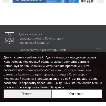
Администрация
городского округа Красногорск
Московской области
Свидетельство о регистрации СМИ
12+
Эл № ФС77-77792 от 31.01.2020.
Для улучшения работы сайт Администрации городского округа
Красногорск Московской области может собирать данные,
КОНТАКТЫ
используя файлы «cookie» и метрические программы . Это
соответствует
Политике обработки и защиты персональных
Адрес: 143404, Московская область, г. Красногорск,
данных в Администрации городского округа Красногорск
ул. Ленина, дом 4.
Московской области
. Продолжая работу с сайтом, Вы даете свое
Электронная почта:
согласие на обработку персональных данных. Файлы cookie можно
krasrn@mosreg.ru
отключить в настройках Вашего браузера.
Принять
Отклонить
Разработка и поддержка сайта ADN