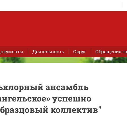
окументы
Деятельность
Округ
Обращения г
льклорный ансамбль
ангельское» успешно
Образцовый коллектив"