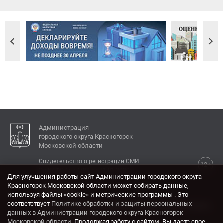
Администрация
городского округа Красногорск
Московской области
Свидетельство о регистрации СМИ
12+
Эл № ФС77-77792 от 31.01.2020.
Для улучшения работы сайт Администрации городского округа
Красногорск Московской области может собирать данные,
КОНТАКТЫ
используя файлы «cookie» и метрические программы . Это
соответствует
Политике обработки и защиты персональных
Адрес: 143404, Московская область, г. Красногорск,
данных в Администрации городского округа Красногорск
ул. Ленина, дом 4.
Московской области
. Продолжая работу с сайтом, Вы даете свое